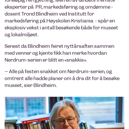
foreløpig ren gjetning. Men en av landets fremste
eksperter på PR, markedsføring og omdømme -
dosent Trond Blindheim ved Institutt for
markedsføring på Høyskolen Kristiania - spår en
eksplosiv vekst i antall besøkende både for museet
og lokalmiljøet.
Senest da Blindheim feiret nyttårsaften sammen
med venner og kjente fikk han merke hvordan
Nerdrum-serien er blitt en «snakkis».
– Alle på festen snakket om Nerdrum-serien, og
omtrent alle hadde planer om å dra dit for å besøke
museet, sier Blindheim.