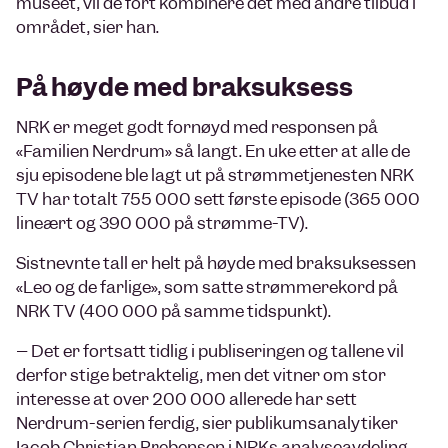
museet, vil de fort kombinere det med andre tilbud i
området, sier han.
På høyde med braksuksess
NRK er meget godt fornøyd med responsen på
«Familien Nerdrum» så langt. En uke etter at alle de
sju episodene ble lagt ut på strømmetjenesten NRK
TV har totalt 755 000 sett første episode (365 000
lineært og 390 000 på strømme-TV).
Sistnevnte tall er helt på høyde med braksuksessen
«Leo og de farlige», som satte strømmerekord på
NRK TV (400 000 på samme tidspunkt).
– Det er fortsatt tidlig i publiseringen og tallene vil
derfor stige betraktelig, men det vitner om stor
interesse at over 200 000 allerede har sett
Nerdrum-serien ferdig, sier publikumsanalytiker
Iacob Christian Prebensen i NRKs analyseavdeling.