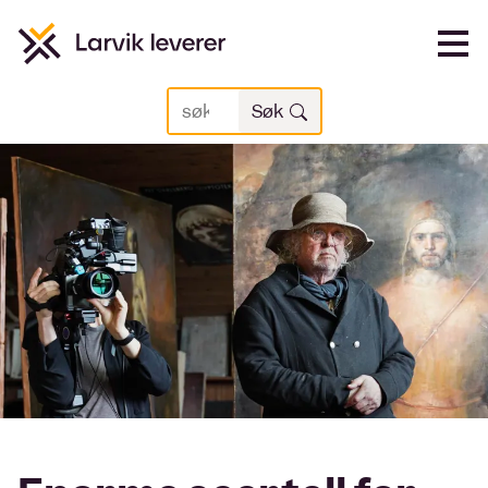
Vi
Søk
Søk