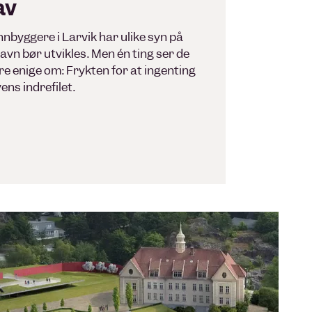
av
nnbyggere i Larvik har ulike syn på
avn bør utvikles. Men én ting ser de
være enige om: Frykten for at ingenting
ens indrefilet.