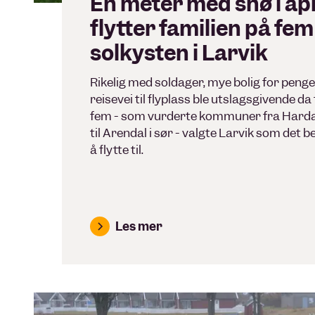
Én meter med snø i apri
flytter familien på fem 
solkysten i Larvik
Rikelig med soldager, mye bolig for peng
reisevei til flyplass ble utslagsgivende da
fem - som vurderte kommuner fra Harda
til Arendal i sør - valgte Larvik som det b
å flytte til.
Les mer