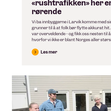
«rushtrafikken» her er 
rørende
Vi ba innbyggerne i Larvik komme med si
grunner til å at folk bør flytte akkurat hi
var overveldende - og fikk oss nesten til å
hvorfor vi ikke er blant Norges aller stør
Les mer