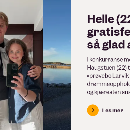
Helle (2
gratisfe
så glad
I konkurranse me
Haugstuen (22) t
«prøvebo Larvik i
drømmeopphold i
og kjæresten sna
Les mer