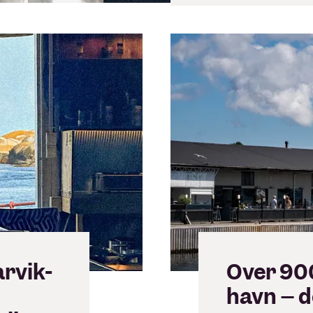
rvik-
Over 900
havn – d