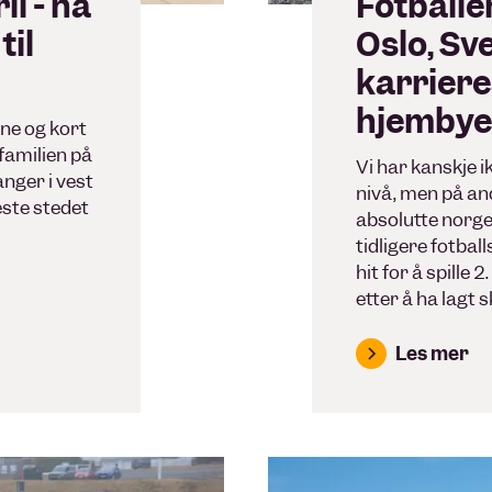
l - nå
Fotballe
til
Oslo, Sve
karriere
hjemby
ene og kort
 familien på
Vi har kanskje i
nger i vest
nivå, men på an
este stedet
absolutte norge
tidligere fotbal
hit for å spille 
etter å ha lagt 
Les mer