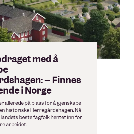
pdraget med å
pe
rdshagen: – Finnes
nende i Norge
r allerede på plass for å gjenskape
den historiske Herregårdshagen. Nå
landets beste fagfolk hentet inn for
dere arbeidet.