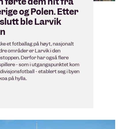
n førte dem hit fra
rige og Polen. Etter
slutt ble Larvik
en
kke et fotballag på høyt, nasjonalt
dre områder er Larvik i den
stoppen. Derfor har også flere
lspillere - som i utgangspunktet kom
2. divisjonsfotball - etablert seg i byen
skoa på hylla.