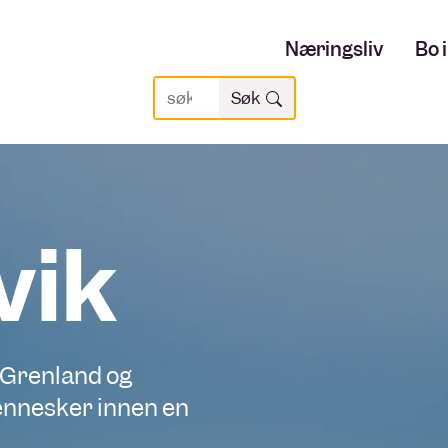
Næringsliv
Bo 
Søk
Søk
vik
 Grenland og
ennesker innen en