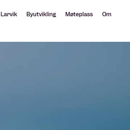
i Larvik
Byutvikling
Møteplass
Om