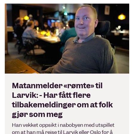
Matanmelder «rømte» til
Larvik: - Har fått flere
tilbakemeldinger om at folk
gjør som meg
Han vekket oppsikt i nabobyen med utspillet
om at han må reise til Larvik eller Oslo for å