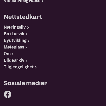
Vibeke Høeg Næss
Nettstedkart
Næringsliv
Bo i Larvik
Byutvikling
Møteplass
Om
Bildearkiv
Tilgjengelighet
Sosiale medier
Følg oss på Facebook